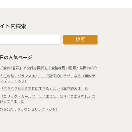
イト内検索
検索
日の人気ページ
「愛の5言語」で良好な関係を｜愛情表現の種類と診断の紹介
人生の輪、バランスホイールで計画的に幸せになる（無料テ
ンプレートあり）
『バラバラな世界で共に生きる』という本を読みました
『エリック・カール展 はじまりは、はらぺこあおむし』に
行ってきました
急がばAIよりカウンセリング（かも）