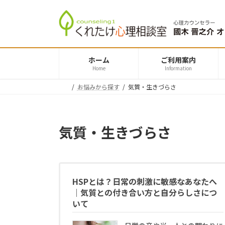
コ
ナ
ン
ビ
テ
ゲ
ン
ー
ツ
シ
ホーム
ご利用案内
へ
ョ
Home
Information
ス
ン
お悩みから探す
気質・生きづらさ
キ
に
ッ
移
プ
動
気質・生きづらさ
HSPとは？日常の刺激に敏感なあなたへ
｜気質との付き合い方と自分らしさにつ
いて