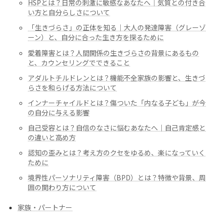
HSPとは？日常の刺激に敏感なあなたへ｜気質との付き合
い方と自分らしさについて
「生きづらさ」の正体を知る｜大人の発達障害（グレーゾ
ーン）と、自分に合った生き方を探るために
愛着障害とは？人間関係の生きづらさの背景にあるもの
と、カウンセリングでできること
アダルトチルドレンとは？機能不全家族の影響と、生きづ
らさを和らげる方法について
インナーチャイルドとは？傷ついた「内なる子ども」が今
の自分に与える影響
自己受容とは？自信のなさに悩むあなたへ｜自己肯定感と
の違いと高め方
認知の歪みとは？考え方のクセをゆるめ、楽になっていく
ために
境界性パーソナリティ障害（BPD）とは？特徴や背景、周
囲の関わり方について
家族・パートナー