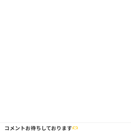
予約カレンダー
空き日程を確認する（登録不要）
お電話でのご予約はこちら
0120-03-5905
受付時間 9:00〜21:00（土日祝も受付）
Facebook
X
Bluesky
Threads
Hatena
LINE
Copy
お知らせ
カテゴリー
コメントお待ちしております