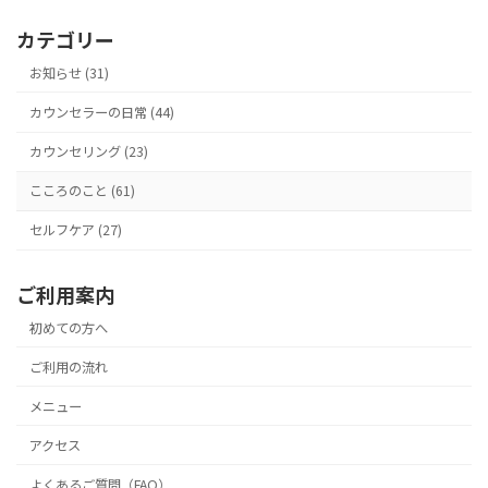
稿
ペ
ペ
ペ
の
カテゴリー
ー
ー
ー
ペ
ジ
ジ
ジ
お知らせ (31)
ー
カウンセラーの日常 (44)
ジ
カウンセリング (23)
送
り
こころのこと (61)
セルフケア (27)
ご利用案内
初めての方へ
ご利用の流れ
メニュー
アクセス
よくあるご質問（FAQ）