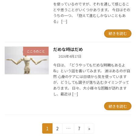
を使っているのですが、それを通して感じるこ
とや思うことがいくつかあります。 今日はその
うちの一つ、「抱えて進むしかないこともあ
る」 […]
続きを読む
だめな時はだめ
こころのこと
2026年4月17日
今日は、「どうやってもだめな時期もあるよ
ね」という話を書いてみます。 波はあるのが自
然 心身のケアには日頃から気を使っています
が、どうしても調子が落ち込むタイミングって
あります。 日々、大小様々な困難が訪れます
し、最近は […]
続きを読む
投
固
固
固
1
2
…
7
»
定
定
定