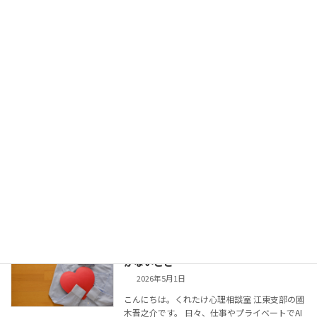
値観 […]
続きを読む
迷うこと自体への安心感
こころのこと
2026年5月4日
日々皆さんのお悩みを伺う仕事をしています
が、私自身、日々悩みます。 あぁでもないこう
でもないと考え、時には落ち込むこともありま
す。 疲れるし面倒くさいのですが、「迷えてい
る自分」に安心する気持ちも少しあります。 自
分の考 […]
続きを読む
すぐどうにかできること、抱えて進むし
こころのこと
かないこと
2026年5月1日
こんにちは。くれたけ心理相談室 江東支部の國
木晋之介です。 日々、仕事やプライベートでAI