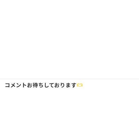
2025年3月27日 5:33 AM
ゆうさん、コメントありがとうございます。そうです
ね、他人にも、自分にも…。練習、一緒に頑張っていき
ましょう。
読み込み中…
返信
コメントお待ちしております