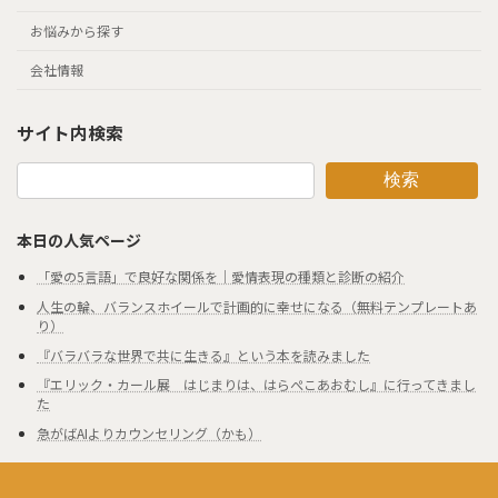
お悩みから探す
会社情報
サイト内検索
検索
本日の人気ページ
「愛の5言語」で良好な関係を｜愛情表現の種類と診断の紹介
人生の輪、バランスホイールで計画的に幸せになる（無料テンプレートあ
り）
『バラバラな世界で共に生きる』という本を読みました
『エリック・カール展 はじまりは、はらぺこあおむし』に行ってきまし
た
急がばAIよりカウンセリング（かも）