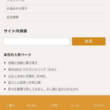
お悩みから探す
会社情報
サイト内検索
検索
本日の人気ページ
地道に地道に繰り返す
急がばAIよりカウンセリング（かも）
心もこまめに充電を（#268）
迷うこと自体への安心感
許せる範囲で許してみると、少し楽に生きられるかも
© 2026 Kuretake-Koto. All Rights Reserved.
ご案内
はじめに
ご予約
メニュー
アクセス