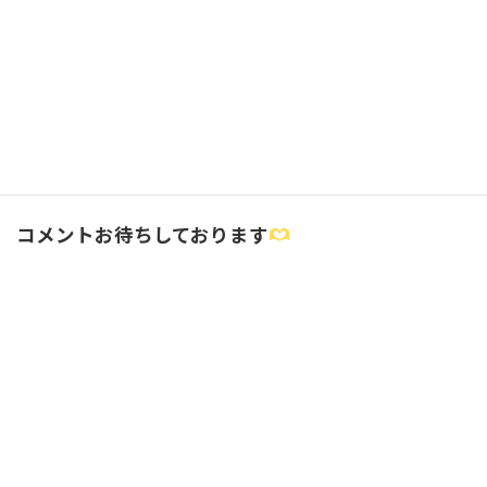
「愛の5言語」で良好な関係を｜愛情表現の種類と診断の紹介
2025年8月13日
カウンセリング
カテゴリー
タグ
夫婦・カップル
コメントお待ちしております